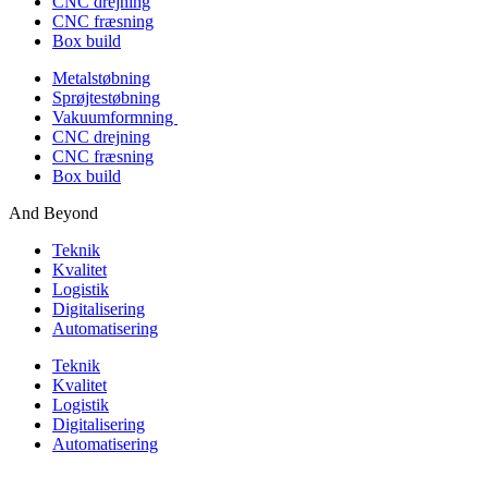
CNC drejning
CNC fræsning
Box build
Metalstøbning
Sprøjtestøbning
Vakuumformning
CNC drejning
CNC fræsning
Box build
And Beyond
Teknik
Kvalitet
Logistik
Digitalisering
Automatisering
Teknik
Kvalitet
Logistik
Digitalisering
Automatisering