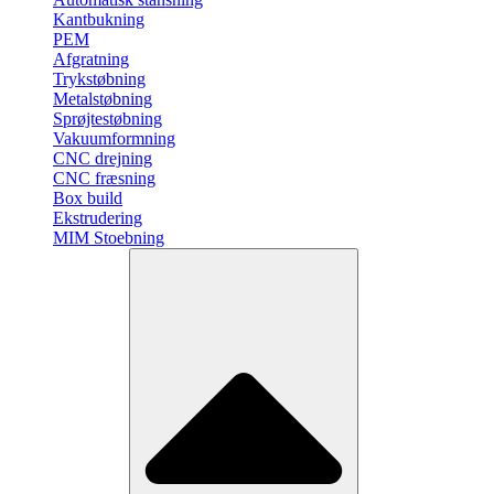
Kantbukning
PEM
Afgratning
Trykstøbning
Metalstøbning
Sprøjtestøbning
Vakuumformning
CNC drejning
CNC fræsning
Box build
Ekstrudering
MIM Stoebning