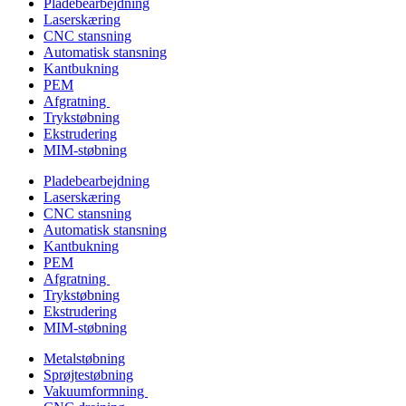
Pladebearbejdning
Laserskæring
CNC stansning
Automatisk stansning
Kantbukning
PEM
Afgratning
Trykstøbning
Ekstrudering
MIM-støbning
Pladebearbejdning
Laserskæring
CNC stansning
Automatisk stansning
Kantbukning
PEM
Afgratning
Trykstøbning
Ekstrudering
MIM-støbning
Metalstøbning
Sprøjtestøbning
Vakuumformning