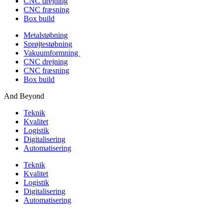
CNC drejning
CNC fræsning
Box build
Metalstøbning
Sprøjtestøbning
Vakuumformning
CNC drejning
CNC fræsning
Box build
And Beyond
Teknik
Kvalitet
Logistik
Digitalisering
Automatisering
Teknik
Kvalitet
Logistik
Digitalisering
Automatisering