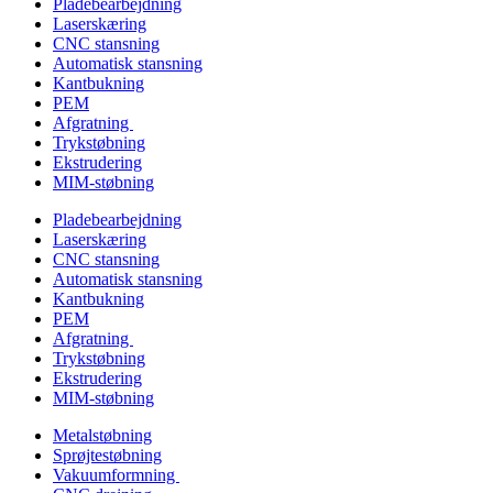
Pladebearbejdning
Laserskæring
CNC stansning
Automatisk stansning
Kantbukning
PEM
Afgratning
Trykstøbning
Ekstrudering
MIM-støbning
Pladebearbejdning
Laserskæring
CNC stansning
Automatisk stansning
Kantbukning
PEM
Afgratning
Trykstøbning
Ekstrudering
MIM-støbning
Metalstøbning
Sprøjtestøbning
Vakuumformning