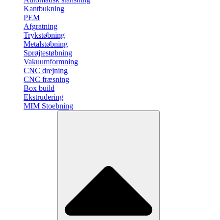
Kantbukning
PEM
Afgratning
Trykstøbning
Metalstøbning
Sprøjtestøbning
Vakuumformning
CNC drejning
CNC fræsning
Box build
Ekstrudering
MIM Stoebning