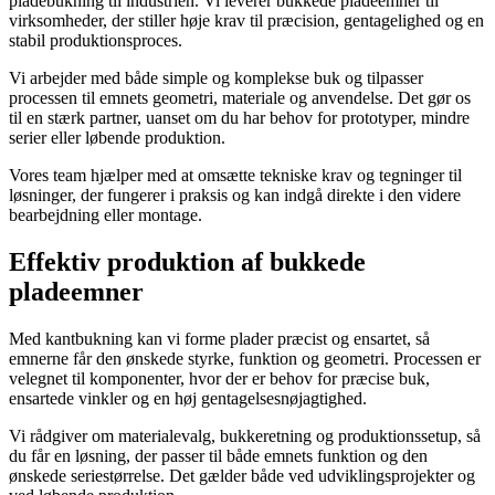
pladebukning til industrien. Vi leverer bukkede pladeemner til
virksomheder, der stiller høje krav til præcision, gentagelighed og en
stabil produktionsproces.
Vi arbejder med både simple og komplekse buk og tilpasser
processen til emnets geometri, materiale og anvendelse. Det gør os
til en stærk partner, uanset om du har behov for prototyper, mindre
serier eller løbende produktion.
Vores team hjælper med at omsætte tekniske krav og tegninger til
løsninger, der fungerer i praksis og kan indgå direkte i den videre
bearbejdning eller montage.
Effektiv produktion af bukkede
pladeemner
Med kantbukning kan vi forme plader præcist og ensartet, så
emnerne får den ønskede styrke, funktion og geometri. Processen er
velegnet til komponenter, hvor der er behov for præcise buk,
ensartede vinkler og en høj gentagelsesnøjagtighed.
Vi rådgiver om materialevalg, bukkeretning og produktionssetup, så
du får en løsning, der passer til både emnets funktion og den
ønskede seriestørrelse. Det gælder både ved udviklingsprojekter og